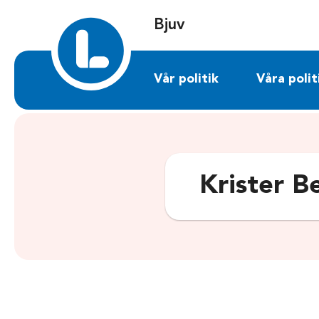
Sök på bjuv.liberalerna.se
Bjuv
Vår politik
Våra polit
Krister B