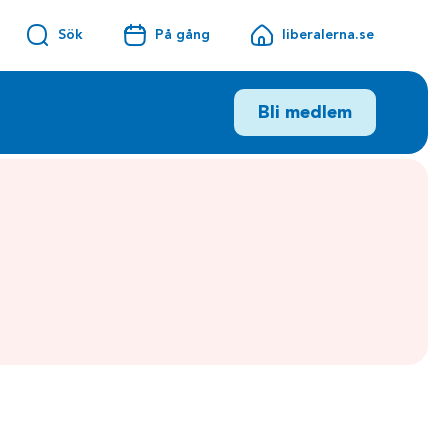
Sök
På gång
liberalerna.se
Bli medlem