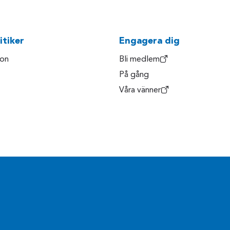
itiker
Engagera dig
son
Bli medlem
På gång
Våra vänner